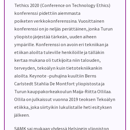
Tethics 2020 (Conference on Technology Ethics)
konferenssi pidettiin aiemmasta
poiket
en
verkkokonferenssina
. Vuosittainen
konferenssi on jo neljäs perättäinen, jonka Turun
yliopisto järjestää tärkeän, uuden aiheen
ympärille. Konferenssi on avoin eri tekniikan ja
etiikan aloilta tuleville henkilöille ja tälläkin
kertaa mukana oli tutkijoita niin talouden,
terveyden, tekoälyn kuin tietotekniikankin
aloilta.
Keynote -puhujina kuultiin Berns
Carlstedt Stahlia De Montfort yliopistosta ja
Turun kauppakorkeakoulun Maija-Riitta Ollilaa.
Ollila on julkaissut
vuonna
2019
teoksen
Tekoälyn
etiikka, joka siirtyikin lukulistalle heti esityksen
jälkeen.
SAMK sai mukaan yhdessä Helsingin yliopiston