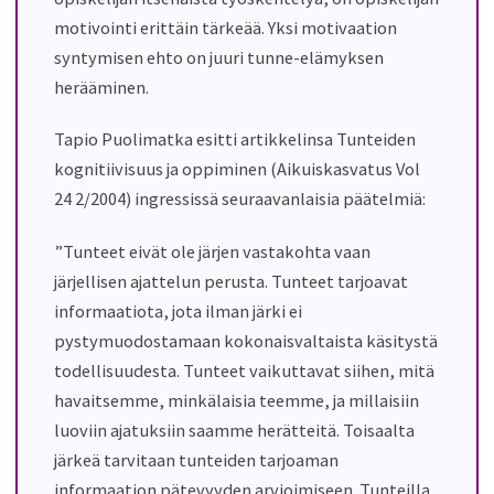
motivointi erittäin tärkeää. Yksi motivaation
syntymisen ehto on juuri tunne-elämyksen
herääminen.
Tapio Puolimatka esitti artikkelinsa Tunteiden
kognitiivisuus ja oppiminen (Aikuiskasvatus Vol
24 2/2004) ingressissä seuraavanlaisia päätelmiä:
”Tunteet eivät ole järjen vastakohta vaan
järjellisen ajattelun perusta. Tunteet tarjoavat
informaatiota, jota ilman järki ei
pystymuodostamaan kokonaisvaltaista käsitystä
todellisuudesta. Tunteet vaikuttavat siihen, mitä
havaitsemme, minkälaisia teemme, ja millaisiin
luoviin ajatuksiin saamme herätteitä. Toisaalta
järkeä tarvitaan tunteiden tarjoaman
informaation pätevyyden arvioimiseen. Tunteilla