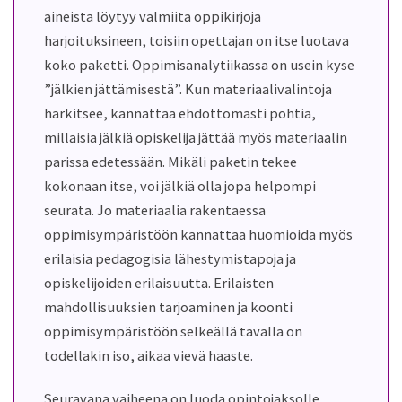
aineista löytyy valmiita oppikirjoja
harjoituksineen, toisiin opettajan on itse luotava
koko paketti. Oppimisanalytiikassa on usein kyse
”jälkien jättämisestä”. Kun materiaalivalintoja
harkitsee, kannattaa ehdottomasti pohtia,
millaisia jälkiä opiskelija jättää myös materiaalin
parissa edetessään. Mikäli paketin tekee
kokonaan itse, voi jälkiä olla jopa helpompi
seurata. Jo materiaalia rakentaessa
oppimisympäristöön kannattaa huomioida myös
erilaisia pedagogisia lähestymistapoja ja
opiskelijoiden erilaisuutta. Erilaisten
mahdollisuuksien tarjoaminen ja koonti
oppimisympäristöön selkeällä tavalla on
todellakin iso, aikaa vievä haaste.
Seuravana vaiheena on luoda opintojaksolle