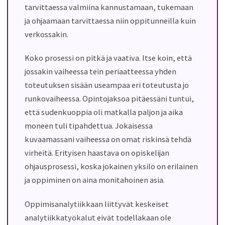
tarvittaessa valmiina kannustamaan, tukemaan
ja ohjaamaan tarvittaessa niin oppitunneilla kuin
verkossakin.
Koko prosessi on pitkä ja vaativa. Itse koin, että
jossakin vaiheessa tein periaatteessa yhden
toteutuksen sisään useampaa eri toteutusta jo
runkovaiheessa. Opintojaksoa pitäessäni tuntui,
että sudenkuoppia oli matkalla paljon ja aika
moneen tuli tipahdettua. Jokaisessa
kuvaamassani vaiheessa on omat riskinsä tehdä
virheitä. Erityisen haastava on opiskelijan
ohjausprosessi, koska jokainen yksilö on erilainen
ja oppiminen on aina monitahoinen asia.
Oppimisanalytiikkaan liittyvät keskeiset
analytiikkatyökalut eivät todellakaan ole