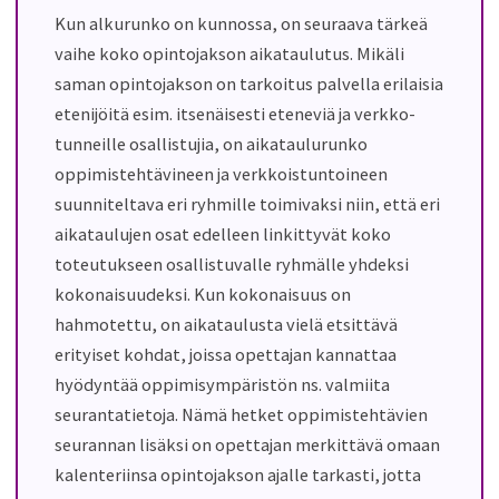
Kun alkurunko on kunnossa, on seuraava tärkeä
vaihe koko opintojakson aikataulutus. Mikäli
saman opintojakson on tarkoitus palvella erilaisia
etenijöitä esim. itsenäisesti eteneviä ja verkko-
tunneille osallistujia, on aikataulurunko
oppimistehtävineen ja verkkoistuntoineen
suunniteltava eri ryhmille toimivaksi niin, että eri
aikataulujen osat edelleen linkittyvät koko
toteutukseen osallistuvalle ryhmälle yhdeksi
kokonaisuudeksi. Kun kokonaisuus on
hahmotettu, on aikataulusta vielä etsittävä
erityiset kohdat, joissa opettajan kannattaa
hyödyntää oppimisympäristön ns. valmiita
seurantatietoja. Nämä hetket oppimistehtävien
seurannan lisäksi on opettajan merkittävä omaan
kalenteriinsa opintojakson ajalle tarkasti, jotta