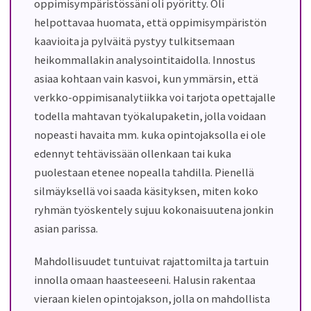
oppimisympäristössäni oli pyöritty. Oli
helpottavaa huomata, että oppimisympäristön
kaavioita ja pylväitä pystyy tulkitsemaan
heikommallakin analysointitaidolla. Innostus
asiaa kohtaan vain kasvoi, kun ymmärsin, että
verkko-oppimisanalytiikka voi tarjota opettajalle
todella mahtavan työkalupaketin, jolla voidaan
nopeasti havaita mm. kuka opintojaksolla ei ole
edennyt tehtävissään ollenkaan tai kuka
puolestaan etenee nopealla tahdilla. Pienellä
silmäyksellä voi saada käsityksen, miten koko
ryhmän työskentely sujuu kokonaisuutena jonkin
asian parissa.
Mahdollisuudet tuntuivat rajattomilta ja tartuin
innolla omaan haasteeseeni. Halusin rakentaa
vieraan kielen opintojakson, jolla on mahdollista