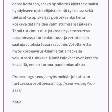
dataa kerätään, saako oppilaitos käyttää omaksi
hyödykseen opiskelijoista kerättyä dataa sekä
tietävätkö opiskelijat poistekaanko heitä
koskeva data heidän valmistumisensa jälkeen.
Tämä tutkimus olisi jatkossa hyvä toteuttaa
useammassa korkeakoulussa ja verrata näin
saatuja tuloksia tässä saatuihin. Voi olla, että
myös koronavirus-tilanne tällä hetkellä
vaikuttaisi tuloksiin. Nämä tulokset o
vat
kerätty
keväällä, ennen korona-pandemian alkua.
Proceedings-teos ja myös meidän julkaisu on
luettavissa osoitteessa:
http://ceur-ws.org/Vol-
2737/
Katja