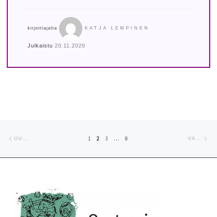
kirjoittajalta
KATJA LEMPINEN
Julkaistu
20.11.2020
Artikkelien navigointi
Uudemmat artikkelit
Va
1
2
3
…
8
UUDEMMAT ARTIKKELIT
VANHEMMAT ARTIKKELIT