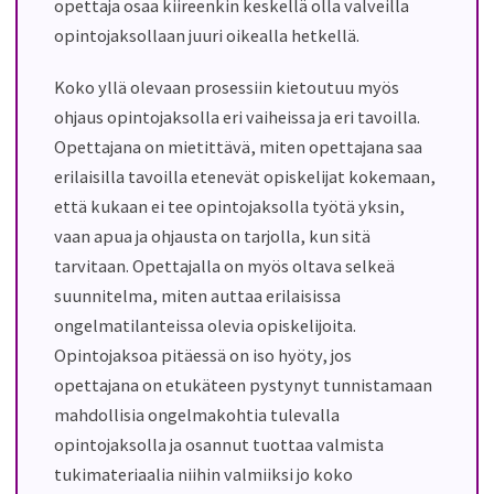
opettaja osaa kiireenkin keskellä olla valveilla
opintojaksollaan juuri oikealla hetkellä.
Koko yllä olevaan prosessiin kietoutuu myös
ohjaus opintojaksolla eri vaiheissa ja eri tavoilla.
Opettajana on mietittävä, miten opettajana saa
erilaisilla tavoilla etenevät opiskelijat kokemaan,
että kukaan ei tee opintojaksolla työtä yksin,
vaan apua ja ohjausta on tarjolla, kun sitä
tarvitaan. Opettajalla on myös oltava selkeä
suunnitelma, miten auttaa erilaisissa
ongelmatilanteissa olevia opiskelijoita.
Opintojaksoa pitäessä on iso hyöty, jos
opettajana on etukäteen pystynyt tunnistamaan
mahdollisia ongelmakohtia tulevalla
opintojaksolla ja osannut tuottaa valmista
tukimateriaalia niihin valmiiksi jo koko