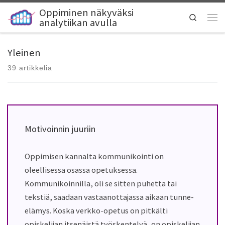
Oppiminen näkyväksi
Search
analytiikan avulla
Yleinen
39 artikkelia
Motivoinnin juuriin
Oppimisen kannalta kommunikointi on
oleellisessa osassa opetuksessa.
Kommunikoinnilla, oli se sitten puhetta tai
tekstiä, saadaan vastaanottajassa aikaan tunne-
elämys. Koska verkko-opetus on pitkälti
opiskelijan itsenäistä työskentelyä, on opiskelijan