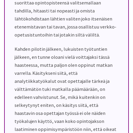
suorittaa opintopisteensä valitsemallaan
tahdilla, hitaasti tai nopeasti ja omista
lähtökohdistaan lähtien valiten joko itsenäisen
etenemistavan tai tavan, jossa osallistuu verkko-
opetusistuntoihin tai jotakin siltä väliltä.
Kahden pilotin jälkeen, lukuisten työtuntien
jälkeen, en tunne oloani vielä voittajaksi tässä
haasteessa, mutta paljon olen oppinut matkan
varrella. Käsitykseni siitä, että
analytiikkatyökalut ovat opettajalle tärkeä ja
välttämätön tuki matkalla päämäärään, on
edelleen vahvistunut. Se, mikä kuitenkin on
selkeytynyt eniten, on käsitys siitä, että
haastavin osa opettajan työssä ei ole näiden
työkalujen käyttö, vaan koko opintojakson
laatiminen oppimisympäristöön niin, että oikeat