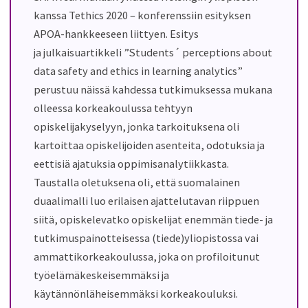
kanssa
Tethics 2020 – konferenssiin
esityksen
APOA-hankkeeseen liittyen.
Esitys
ja
julkaisu
artikkeli ”Students´ perceptions about
data safety and ethics in learning analytics”
perustuu näissä kahdessa
tutkimuksessa mukana
olleessa
korkeakoulussa tehtyyn
opiskeli
jakyselyyn, jonka tarkoituksena oli
kartoittaa opiskelijoiden asenteita, odotuksia ja
eettisiä
ajatuksia
oppimisanalytiikka
sta
.
Taustalla oletuksena oli, että suomalainen
duaalimalli luo erilaisen ajattelutavan riippuen
siitä, opiskelevatko opiskelijat
enemmän tiede- ja
tutkimuspainotteisessa
(tiede)yliopistossa vai
ammattikorkeakoulussa, joka on profiloitunut
työelämäkeskeisemmäksi ja
käytännönläheisemmäksi korkeakouluksi.