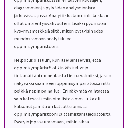
oppimisympäristössäni erilaisten kuvaajien,
diagrammien ja pylväiden analysoinnista
järkevässä ajassa. Analytiikka kun ei ole koskaan
ollut oma erityisvahvuuteni. Lisäksi pyöri isoja
kysymysmerkkejä siitä, miten pystyisin edes
muodostamaan analytiikkaa
oppimisympäristööni.
Helpotus oli suuri, kun itselleni selvisi, että
oppimisympäristö olikin käsitellyt jo
tietämättäni monenlaista tietoa valmiiksi, ja sen
näkyväksi saamiseen oppimisympäristössä riitti
pelkkä napin painallus. Eri näkymää vaihtaessa
sain kätevästi esiin nimilistoja mm. kuka oli
katsonut ja mitä oli katsottu omista
oppimisympäristööni laittamistani tiedostoista.
Pystyin jopa seuraamaan, mihin aikaa