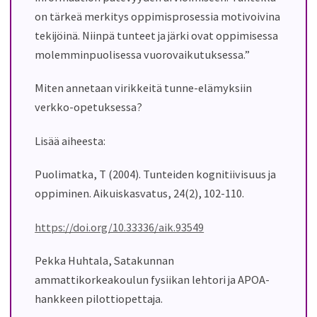
on tärkeä merkitys oppimisprosessia motivoivina
tekijöinä. Niinpä tunteet ja järki ovat oppimisessa
molemminpuolisessa vuorovaikutuksessa.”
Miten annetaan virikkeitä tunne-elämyksiin
verkko-opetuksessa?
Lisää aiheesta:
Puolimatka, T (2004). Tunteiden kognitiivisuus ja
oppiminen. Aikuiskasvatus, 24(2), 102-110.
https://doi.org/10.33336/aik.93549
Pekka Huhtala, Satakunnan
ammattikorkeakoulun fysiikan lehtori ja APOA-
hankkeen pilottiopettaja.