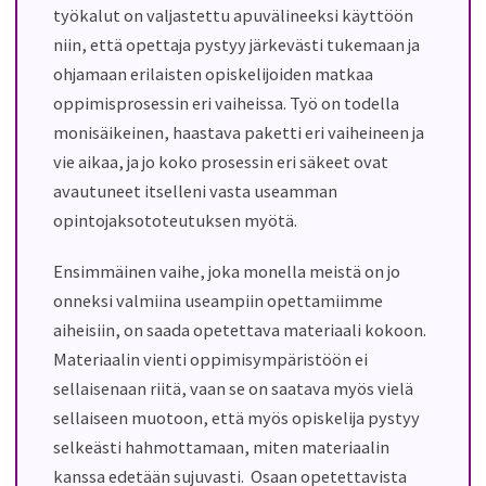
työkalut on valjastettu apuvälineeksi käyttöön
niin, että opettaja pystyy järkevästi tukemaan ja
ohjamaan erilaisten opiskelijoiden matkaa
oppimisprosessin eri vaiheissa. Työ on todella
monisäikeinen, haastava paketti eri vaiheineen ja
vie aikaa, ja jo koko prosessin eri säkeet ovat
avautuneet itselleni vasta useamman
opintojaksototeutuksen myötä.
Ensimmäinen vaihe, joka monella meistä on jo
onneksi valmiina useampiin opettamiimme
aiheisiin, on saada opetettava materiaali kokoon.
Materiaalin vienti oppimisympäristöön ei
sellaisenaan riitä, vaan se on saatava myös vielä
sellaiseen muotoon, että myös opiskelija pystyy
selkeästi hahmottamaan, miten materiaalin
kanssa edetään sujuvasti. Osaan opetettavista