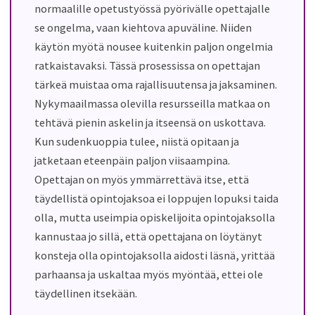
normaalille opetustyössä pyörivälle opettajalle
se ongelma, vaan kiehtova apuväline. Niiden
käytön myötä nousee kuitenkin paljon ongelmia
ratkaistavaksi. Tässä prosessissa on opettajan
tärkeä muistaa oma rajallisuutensa ja jaksaminen.
Nykymaailmassa olevilla resursseilla matkaa on
tehtävä pienin askelin ja itseensä on uskottava.
Kun sudenkuoppia tulee, niistä opitaan ja
jatketaan eteenpäin paljon viisaampina.
Opettajan on myös ymmärrettävä itse, että
täydellistä opintojaksoa ei loppujen lopuksi taida
olla, mutta useimpia opiskelijoita opintojaksolla
kannustaa jo sillä, että opettajana on löytänyt
konsteja olla opintojaksolla aidosti läsnä, yrittää
parhaansa ja uskaltaa myös myöntää, ettei ole
täydellinen itsekään.