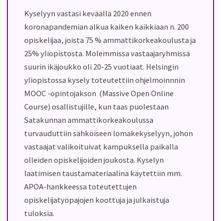
Kyselyyn vastasi
keväällä 2020 ennen
koronapandemian alkua
kaiken kaikkiaan n. 200
opiskelijaa, joista 75 % ammattikorkeakoulusta ja
25% yliopistosta.
Molemmissa vastaajaryhmissä
suurin ikäjoukko oli 20-25 vuotiaat. Helsingin
yliopistossa kysely toteutettiin ohjelmoinnnin
M
OOC
-opintojakson
(Massive
Open
Online
Course)
osallistujille, kun taas puolestaan
Satakunnan ammattikorkeakoulussa
turvauduttiin sähköiseen lomakekyselyyn, johon
vastaajat valikoituivat kampuksella paikalla
olleiden opiskelijoiden joukosta
.
Kyselyn
laatimisen taustamateriaalina käytettiin mm.
APOA-hankkeessa toteutettujen
opiskelijatyöpajojen koottuja ja julkaistuja
tuloksia.