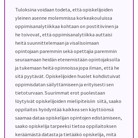
Tuloksina voidaan todeta, että opiskelijoiden
yleinen asenne molemmissa korkeakouluissa
oppimisanalytiikkaa kohtaan on postitiivi
n
en ja
he toivovat, että oppimisanalytiikka auttaisi
heitä suunnittelemaan ja
visalisoimaan
opintojaan paremmin sekä opettajia paremmin
seuraamaan heidän etenemistään opintojaksolla
ja tukemaan heitä opinnoissa jopa ilman, että he
sitä pyytävät. Opiskelijoiden huolet kohdistuivat
oppimisdatan säilyttämiseen ja erityisest
i sen
tietoturvaan. Suurimmat erot puolestaan
löytyivät opiskelijoiden mielipiteisiin
siitä, saako
oppilaitos hyödyntää kaikkea sen käyttöönsä
saamaa dataa opiskelijan opintojen edistämiseen,
saako opiskelija tarpeeksi tietoa oppilaitoksen
keräämästä datasta ja tietääkö opiskelija, mitä