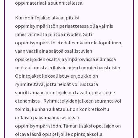
oppimateriaalia suunnitellessa.
Kun opintojakso alkaa, pitäisi
oppimisympäristön periaatteessa olla valmis
lähes viimeistä piirtoa myöden. Silti
oppimisympäristö ei edelleenkään ole lopullinen,
vaan vaatii aina säätöä osallistuvien
opiskelijoiden osalta ja ympäröivässä elämässä
mukautumista erilaisiin arjen tuomiin haasteisiin.
Opintojaksolle osallistuvien joukko on
ryhmiteltävä, jotta heidät voi luotsata
suorittamaan opintojaksoa tavalla, joka tukee
etenemistä. Ryhmittelyiden jälkeen seuranta voi
toimia, kunhan aikataulut on konkretisoitu
erilaisin päivämääräasetuksin
oppimisympäristöön. Tämän lisäksi opettajan on
oltava läsnä opiskelijoille opintojaksolla