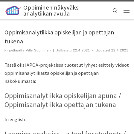
Oppiminen näkyväksi
Search
analytiikan avulla
Oppimisanalytiikka opiskelijan ja opettajan
tukena
kirjoittajalta
Ville Suominen
|
Julkaistu
22.4.2021
-
Updated
22.4.2021
Tässä olisi APOA-projektissa tuotetut lyhyet esittely videot
oppimisanalytiikasta opiskelijan ja opettajan
näkökulmasta:
Oppimisanalytiikka opiskelijan apuna
/
Oppimisanalytiikka opettajan tukena
In english:
Learning analytics – a tool for students
/