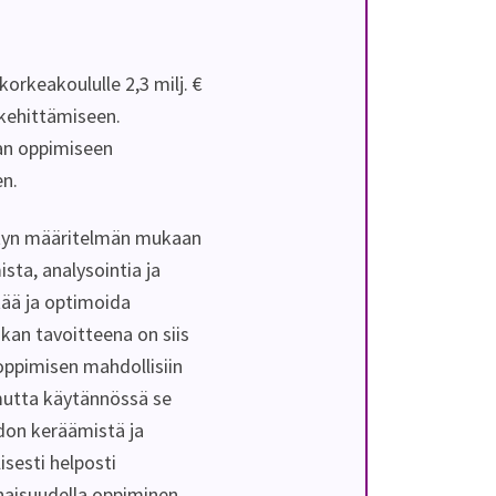
keakoululle 2,3 milj. €
kehittämiseen.
an oppimiseen
n.
tetyn määritelmän mukaan
sta, analysointia ja
tää ja optimoida
kan tavoitteena on siis
oppimisen mahdollisiin
mutta käytännössä se
edon keräämistä ja
isesti helposti
onaisuudella oppiminen