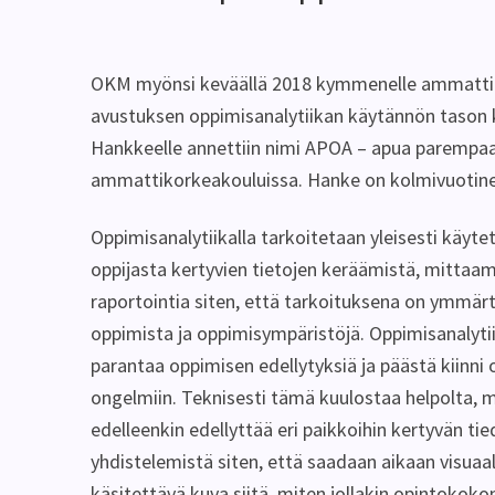
OKM myönsi keväällä 2018 kymmenelle ammattikor
avustuksen oppimisanalytiikan käytännön tason 
Hankkeelle annettiin nimi APOA – apua parempa
ammattikorkeakouluissa. Hanke on kolmivuotine
Oppimisanalytiikalla tarkoitetaan yleisesti käy
oppijasta kertyvien tietojen keräämistä, mittaami
raportointia siten, että tarkoituksena on ymmär
oppimista ja oppimisympäristöjä. Oppimisanalytii
parantaa oppimisen edellytyksiä ja päästä kiinni 
ongelmiin. Teknisesti tämä kuulostaa helpolta, 
edelleenkin edellyttää eri paikkoihin kertyvän ti
yhdistelemistä siten, että saadaan aikaan visuaal
käsitettävä kuva siitä, miten jollakin opintokok