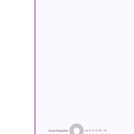
kirjoittajalta
WPADMIN