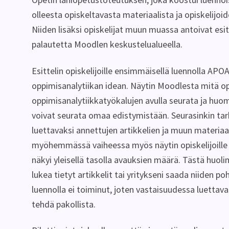
olleesta opiskeltavasta materiaalista ja opiskelijoi
Niiden lisäksi opiskelijat muun muassa antoivat esit
palautetta Moodlen keskustelualueella.
Esittelin opiskelijoille ensimmäisellä luennolla APO
oppimisanalytiikan idean. Näytin Moodlesta mitä op
oppimisanalytiikkatyökalujen avulla seurata ja huomi
voivat seurata omaa edistymistään. Seurasinkin t
luettavaksi annettujen artikkelien ja muun materiaal
myöhemmässä vaiheessa myös näytin opiskelijoille s
näkyi yleisellä tasolla avauksien määrä. Tästä huol
lukea tietyt artikkelit tai yritykseni saada niiden p
luennolla ei toiminut, joten vastaisuudessa luettav
tehdä pakollista.