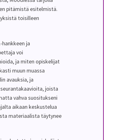
den pitämistä esitelmistä.
yksistä toisilleen
A-hankkeen ja
ettaja voi
oida, ja miten opiskelijat
arkasti muun muassa
in avauksia, ja
eurantakaavioita, joista
imatta vahva suositukseni
ohjalta aikaan keskustelua
asta materiaalista täytynee