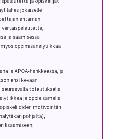
ispalautetta ja opiskelijat
yt lähes jokaiselle
opettajan antaman
a vertaispalautetta,
essa ja saamisessa
 myös oppimisanalytiikkaa
ajana ja APOA-hankkeessa, ja
akson ensi kevään
seuraavalla toteutuksella
ytiikkaa ja oppia samalla
 opiskelijoiden motivointiin
alytiikan pohjalta),
en lisäämiseen.