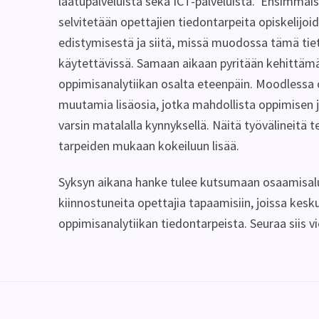
laatupalveluista sekä ICT-palveluista. Ensimmäi
selvitetään opettajien tiedontarpeita opiskelijoi
edistymisestä ja siitä, missä muodossa tämä tie
käytettävissä. Samaan aikaan pyritään kehittä
oppimisanalytiikan osalta eteenpäin. Moodlessa 
muutamia lisäosia, jotka mahdollista oppimisen 
varsin matalalla kynnyksellä. Näitä työvälineitä 
tarpeiden mukaan kokeiluun lisää.
Syksyn aikana hanke tulee kutsumaan osaamisal
kiinnostuneita opettajia tapaamisiin, joissa kesk
oppimisanalytiikan tiedontarpeista. Seuraa siis 