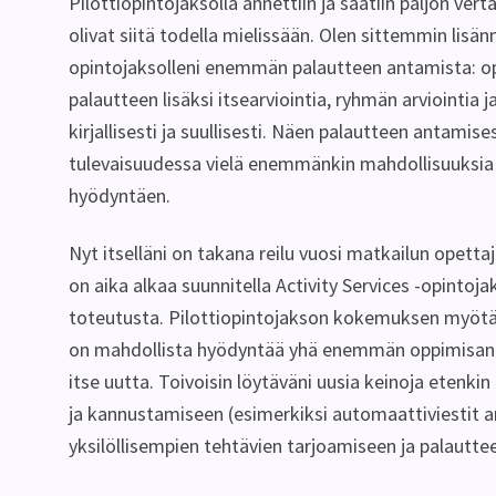
Pilottiopintojaksolla annettiin ja saatiin paljon verta
olivat siitä todella mielissään. Olen sittemmin lisänn
opintojaksolleni enemmän palautteen antamista: 
palautteen lisäksi itsearviointia, ryhmän arviointia j
kirjallisesti ja suullisesti. Näen palautteen antamis
tulevaisuudessa vielä enemmänkin mahdollisuuksia
hyödyntäen.
Nyt itselläni on takana reilu vuosi matkailun opett
on aika alkaa suunnitella Activity Services -opintoj
toteutusta. Pilottiopintojakson kokemuksen myötä 
on mahdollista hyödyntää yhä enemmän oppimisanal
itse uutta. Toivoisin löytäväni uusia keinoja etenkin
ja kannustamiseen (esimerkiksi automaattiviestit an
yksilöllisempien tehtävien tarjoamiseen ja palautte