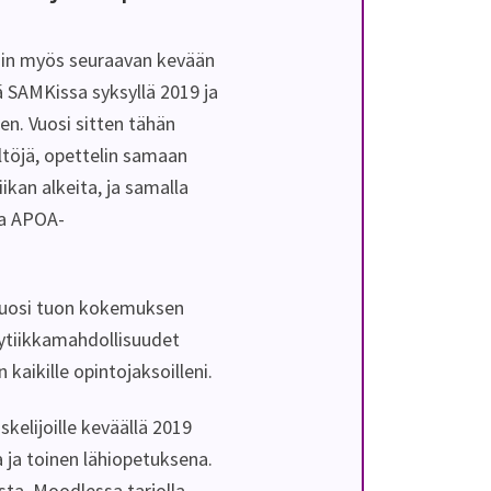
niin myös seuraavan kevään
ä SAMKissa syksyllä 2019 ja
. Vuosi sitten tähän
ältöjä, opettelin samaan
ikan alkeita, ja samalla
ja APOA-
t vuosi tuon kokemuksen
lytiikkamahdollisuudet
 kaikille opintojaksoilleni.
skelijoille keväällä 2019
a ja toinen lähiopetuksena.
sta, Moodlessa tarjolla