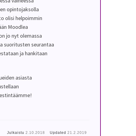
sessä vaiheessa
den opintojaksolla
to olisi helpoimmin
mään Moodlea
on jo nyt olemassa
ja suoritusten seurantaa
testataan ja hankitaan
ueiden asiasta
ustellaan
viestintäämme!
Julkaistu
2.10.2018
Updated
21.2.2019