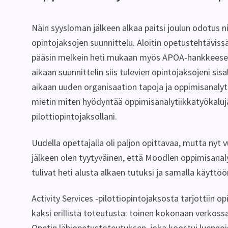
Näin syysloman jälkeen alkaa paitsi joulun odotus 
opintojaksojen suunnittelu. Aloitin opetustehtäviss
pääsin melkein heti mukaan myös APOA-hankkeeseen
aikaan suunnittelin siis tulevien opintojaksojeni sis
aikaan uuden organisaation tapoja ja oppimisanalyti
mietin miten hyödyntää oppimisanalytiikkatyökalu
pilottiopintojaksollani.
Uudella opettajalla oli paljon opittavaa, mutta ny
jälkeen olen tyytyväinen, että Moodlen oppimisana
tulivat heti alusta alkaen tutuksi ja samalla käyttöön
Activity Services -pilottiopintojaksosta tarjottiin opi
kaksi erillistä toteutusta: toinen kokonaan verkoss
Opetin lähiopetustoteutuksen, joka koostui luennoi