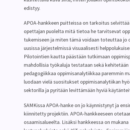
edistyy.
APOA-hankkeen puitteissa on tarkoitus selvittää 
opettajan puolelta mitä tietoa he tarvitsevat op
tukemiseen ja miten tämä voidaan toteuttaa jo o
uusissa järjestelmissä visuaalisesti helppolukui
Pilotointien kautta päästään tutkimaan oppimisp
mahdollisia työkaluja testataan sekä kehitetään
pedagogiikkaa oppimisanalytiikkaa paremmin ma
luodaan vielä suositukset oppimisanalytiikan hy
sektorilla ja pyritään levittämään hyviä käytäntei
SAMKissa APOA-hanke on jo käynnistynyt ja ens
kiinnitetty projektiin. APOA-hankkeeseen otetaan
osaamisalueelta. Lisäksi hankkeessa on mukana t