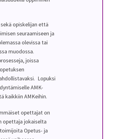
sekä opiskelijan että
pimisen seuraamiseen ja
lemassa olevissa tai
sessa muodossa.
rosesseja, joissa
 opetuksen
hdollistavaksi. Lopuksi
ödyntämiselle AMK-
tä kaikkiin AMKeihin.
immäiset opettajat on
 opettaja jokaiselta
oimijoita Opetus- ja