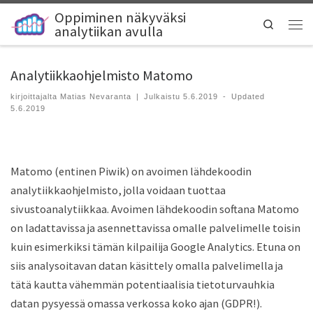
Oppiminen näkyväksi
Search
analytiikan avulla
Analytiikkaohjelmisto Matomo
kirjoittajalta
Matias Nevaranta
|
Julkaistu
5.6.2019
-
Updated
5.6.2019
Matomo (entinen Piwik) on avoimen lähdekoodin
analytiikkaohjelmisto, jolla voidaan tuottaa
sivustoanalytiikkaa. Avoimen lähdekoodin softana Matomo
on ladattavissa ja asennettavissa omalle palvelimelle toisin
kuin esimerkiksi tämän kilpailija Google Analytics. Etuna on
siis analysoitavan datan käsittely omalla palvelimella ja
tätä kautta vähemmän potentiaalisia tietoturvauhkia
datan pysyessä omassa verkossa koko ajan (GDPR!).