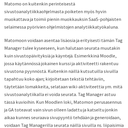
Matomo on kuitenkin perinteisestä
sivustoanalytiikkaohjelmasta poiketen myös hyvin
muokattava ja toimii pienin muokkauksin SaaS-pohjaisten
selaimessa pyörivien ohjelmistojen analytiikkatyökaluna.
Matomoon voidaan asentaa lisäosia ja erityisesti tämän Tag
Manager tulee kyseeseen, kun halutaan seurata muutakin
kuin sivustopäivityksiä ja käyntejä. Esimerkkinä Moodle,
jossa käytännössä jokainen kurssi ja aktiviteetti rakentuu
sivustona pyynnöstä. Kuitenkin näillä kutsutuilla sivuilla
tapahtuu koko ajan; kirjoitetaan tekstiä tehtäviin,
täytetään lomakkeita, selataan wiki-aktiviteettia ym. mitä
sivustoanalytiikalla ei voida seurata. Tag Manager astuu
tässä kuvioihin. Kun Moodlen loki, Matomon perusasennus
ja GA toteavat vain sivun olleen ladattu ja katseltu jonkin
aikaa kunnes seuraava sivupyyntö tehdään ja generoidaan,
voidaan Tag Managerilla seurata näillä sivuilla ns. liipaisimia