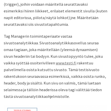
(trigger), joihin voidaan määritellä seurattavaksi
esimerkiksi hiiren liikkeet, erilaiset elementit sivulla (kuten
napit editorissa, piilota/näytä lohkot) jne. Määritetään
seurattavaksi siis sivustotapahtumia.
Tag Managerin toimintaperiaate vastaa
sivustoanalytiikkaa. Sivustoanalytiikkasovellus seuraa
omaa tagiaan, joka määritellään (yleensä dynaamisen)
sivun headeriin tai bodyyn. Kun sivustopyyntö tulee, joku
vaikka syöttää osoiterivilleen
www.testi.fi
rakentuu
palvelimella osista kutsuttu sivusto. Tämä testisivusto
rakentukoon seuraavassa esimerkissä, vaikka osista runko,
header, body ja sisältö. Kun sivu on valmis, tämä luetaan
selaimessa ja tällöin headerissa oleva tagi välittää tiedon
tästä sivustoanalytiikkaohjelmistolle.