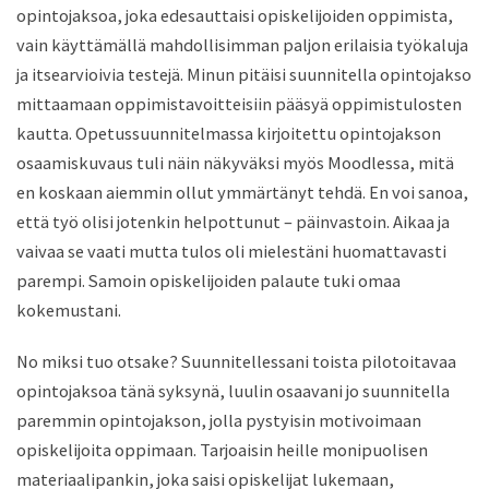
opintojaksoa, joka edesautta
isi
opiskelijoiden oppimista
,
vain käyttämällä mahdollisimman paljon erilaisia työkaluja
ja itsearvioivia testejä.
Minun pitäisi suunnitella opintojakso
mittaamaan oppimistavoitteisiin
pääsyä oppimistulosten
kautta.
Opetussuunnitelmassa kirjoitettu opintojakson
osaamiskuvau
s
tuli näin näkyväksi myös Moodlessa, mitä
en koskaan aiemmin ollut ymmärtänyt tehdä.
En voi sanoa,
että työ olisi jotenkin helpottunut – päinvastoin
.
A
ikaa ja
vaivaa se vaati mutta tulos oli mielestäni huomattavasti
parempi. Samoin opisk
elijoiden palaute tuki omaa
kokemustani.
No miksi tuo otsake? Suunnitellessani toista pilotoitavaa
opintojaksoa tänä syksynä, luulin osaavani jo suunnitella
paremmin
opintojakson, jolla pystyisin motivoimaan
opiskelijoita oppimaan
.
T
arjoaisin
heille
monipuolisen
materiaalipankin, joka saisi opiskelijat lukemaan,