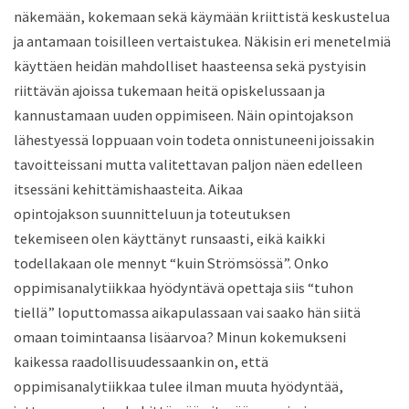
nä
kemään, kokemaan
sekä käymään kriittistä keskustelua
ja antamaan toisilleen vertaistukea. Näkisin
eri menetelmiä
käyttäen heidän mahdolliset haasteensa sekä pystyisin
riittävän ajoissa tukemaan heitä opiskelussaan ja
kannus
tamaan uuden oppimiseen. Näin opintojakson
lähestyessä loppuaan voin todeta onn
istuneeni joissakin
tavoitteissani mutta valitettavan paljon näen edelleen
itsessäni kehittämishaasteita. Aikaa
opintojakson
suunnitteluun ja toteutuksen
tekemiseen
olen käyttänyt
runsaasti
, eikä kaikki
todellakaan ole mennyt “kuin Strömsössä”.
Onko
oppimisanalytiikkaa
hyödyntävä opettaja siis “tuhon
tiellä”
loputtomassa aikapulassaan
vai saako
hän
siitä
omaan toimintaansa
lisäarvoa?
Minun kokemukseni
kaikessa raadollisuudessaan
kin
on, että
oppimisanalytiikkaa tulee ilman muuta hyödyntää,