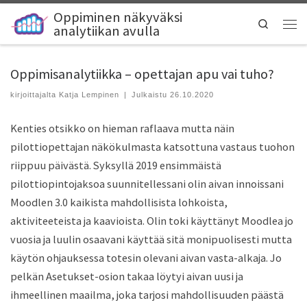
Oppiminen näkyväksi
Search
analytiikan avulla
Oppimisanalytiikka – opettajan apu vai tuho?
kirjoittajalta
Katja Lempinen
|
Julkaistu
26.10.2020
Kenties otsikko on hieman raflaava mutta näin
pilottiopettajan näkökulmasta katsottuna vastaus
tuohon
riippuu päivästä.
Syksyllä 2019 ensimmäistä
pilottiopintojaksoa suunnitellessani olin aivan innoissani
Moodlen
3.0
kaikista mahdollisista
lohkoista,
aktiviteeteista ja
kaavioista. Olin toki käyttänyt Moodlea
jo
vuosia ja luulin osaavani käyttää sitä monipuolisesti mutta
käytön ohjauksessa totesin olevani aivan vasta-alkaja
. Jo
pelkän Asetukset-osion takaa löytyi aivan uusi ja
ihmeellinen maailma, joka tarjosi mahdollisuuden päästä