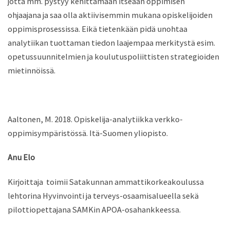
jotta
mm.
pystyy kehittämään itseään oppimisen
ohjaajana
ja saa olla aktiivisemmin mukana opiskelijoiden
oppimisprosessissa.
Eikä tietenkään pidä unohtaa
analytiikan
tuottaman tiedon
laajempaa
merkitystä
esim.
opetussuunnitelmien ja koulutuspoliittisten strategioiden
mietinnöissä.
Aaltonen, M. 2018. Opiskelija-analytiikka verkko-
oppimisympäristössä. Itä-Suomen yliopisto.
Anu Elo
Kirjoittaja toimii Satakunnan ammattikorkeakoulussa
lehtorina Hyvinvointi ja terveys-osaamisalueella sekä
pilottiopettajana SAMKin APOA-osahankkeessa.