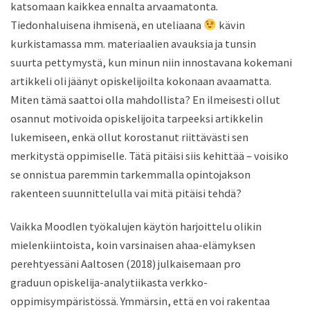
katsomaan kaikkea
ennalta arvaamatonta
.
Tiedonhaluisena
ihmisenä
, en uteliaana
kävin
kurkistamassa mm. materiaalien avauksia ja tunsin
suurta
pettymystä, kun minun niin
innostav
a
na
kokemani
artikkeli
oli jäänyt opiskelijoilta
kokonaan
avaamatta.
Miten tämä saa
ttoi olla mahdollista?
En ilmeisesti ollut
osannut motivoida opiskelijoita tarpeeksi
artikkelin
lukemiseen, enkä ollut korostanut riittävästi sen
merkitystä oppimiselle.
Tätä pitäisi siis kehittää – voisiko
se onnistua paremmin tarkemmalla opintojakson
rakenteen suunnittelulla vai
mitä pitäisi tehdä?
Vaikka Moodlen työkalujen käytön harjoittelu olikin
mielenkiintoista, koin varsinaisen ahaa-elämyksen
perehtyessäni Aa
ltosen
(
2018
)
julkaisemaan pro
graduun
opiskelija-analytiikasta verkko-
oppimisympäristössä. Ymmärsin, että en voi rakentaa