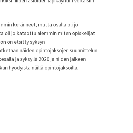
kiksi niiden asioiden läpikäyntiin voitaisiin
mmin keränneet, mutta osalla oli jo
a oli jo katsottu aiemmin miten opiskelijat
öön on etsitty syksyn
jatketaan näiden opintojaksojen suunnittelun
sällä ja syksyllä 2020 ja niiden jälkeen
kan hyödyistä näillä opintojaksoilla.