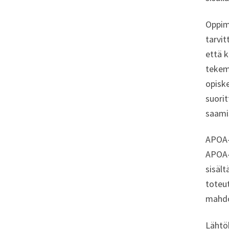
Oppimi
tarvit
että 
tekemi
opiske
suorit
saamis
APOA-
APOA-
sisält
toteut
mahdol
Lähtök