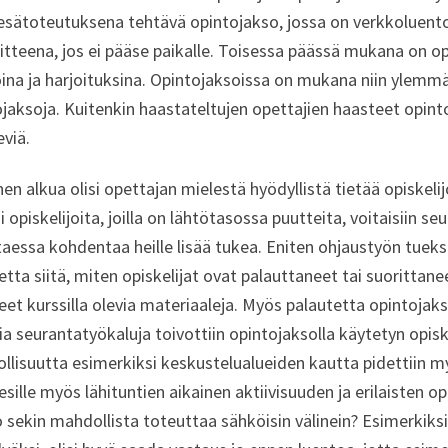
kesätoteutuksena tehtävä opintojakso, jossa on verkkoluent
itteena, jos ei pääse paikalle. Toisessa päässä mukana on o
oina ja harjoituksina. Opintojaksoissa on mukana niin ylem
ojaksoja. Kuitenkin haastateltujen opettajien haasteet opin
viä.
en alkua olisi opettajan mielestä hyödyllistä tietää opiskeli
i opiskelijoita, joilla on lähtötasossa puutteita, voitaisiin 
taessa kohdentaa heille lisää tukea. Eniten ohjaustyön tueksi
tta siitä, miten opiskelijat ovat palauttaneet tai suorittane
et kurssilla olevia materiaaleja. Myös palautetta opintojakso
sia seurantatyökaluja toivottiin opintojaksolla käytetyn op
lisuutta esimerkiksi keskustelualueiden kautta pidettiin my
esille myös lähituntien aikainen aktiivisuuden ja erilaisten o
o sekin mahdollista toteuttaa sähköisin välinein? Esimerkiks