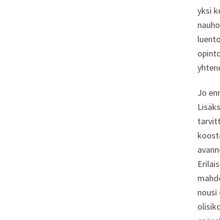
yksi 
nauho
luent
opint
yhtene
Jo enn
Lisäks
tarvit
kooste
avanne
Erilai
mahdol
nousi 
olisik