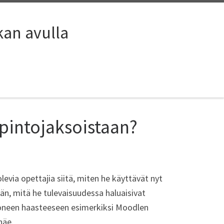
kan avulla
opintojaksoistaan?
ia opettajia siitä, miten he käyttävät nyt
ään, mitä he tulevaisuudessa haluaisivat
 Moneen haasteeseen esimerkiksi Moodlen
näe.