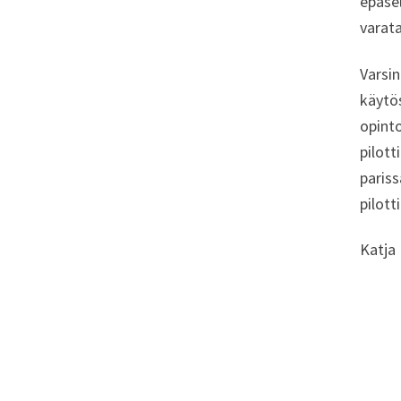
epäsel
varata
Varsin
käytös
opinto
pilott
pariss
pilott
Katja