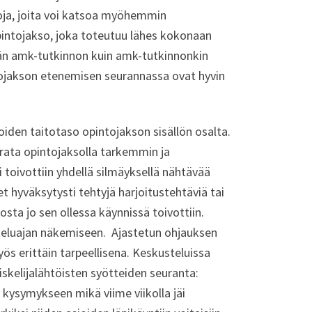
oja, joita voi katsoa myöhemmin
pintojakso, joka toteutuu lähes kokonaan
män amk-tutkinnon kuin amk-tutkinnonkin
tojakson etenemisen seurannassa ovat hyvin
joiden taitotaso opintojakson sisällön osalta.
seurata opintojaksolla tarkemmin ja
 toivottiin yhdellä silmäyksellä nähtävää
et hyväksytysti tehtyjä harjoitustehtäviä tai
sta jo sen ollessa käynnissä toivottiin.
iskeluajan näkemiseen. Ajastetun ohjauksen
ös erittäin tarpeellisena. Keskusteluissa
piskelijalähtöisten syötteiden seuranta:
i kysymykseen mikä viime viikolla jäi