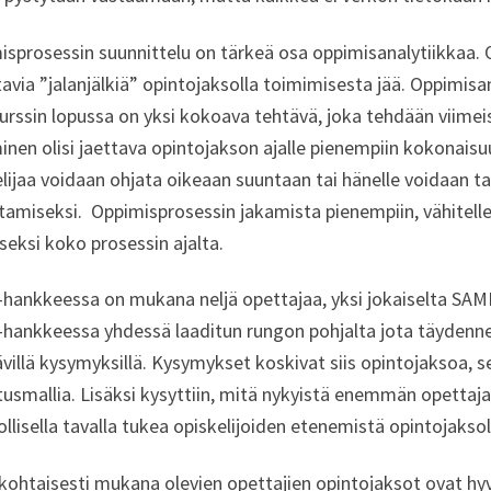
sprosessin suunnittelu on tärkeä osa oppimisanalytiikkaa. Op
tavia ”jalanjälkiä” opintojaksolla toimimisesta jää. Oppimis
kurssin lopussa on yksi kokoava tehtävä, joka tehdään viime
nen olisi jaettava opintojakson ajalle pienempiin kokonaisu
lijaa voidaan ohjata oikeaan suuntaan tai hänelle voidaan t
tamiseksi. Oppimisprosessin jakamista pienempiin, vähitellen
eksi koko prosessin ajalta.
hankkeessa on mukana neljä opettajaa, yksi jokaiselta SAMK
hankkeessa yhdessä laaditun rungon pohjalta jota täydennet
ävillä kysymyksillä. Kysymykset koskivat siis opintojaksoa, 
usmallia. Lisäksi kysyttiin, mitä nykyistä enemmän opettajan
lisella tavalla tukea opiskelijoiden etenemistä opintojaksol
ohtaisesti mukana olevien opettajien opintojaksot ovat hyvi