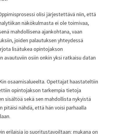
pimisprosessi olisi järjestettävä niin, että
analytiikan näkökulmasta ei ole toimivaa,
isenä mahdollisena ajankohtana, vaan
uksiin, joiden palautuksen yhteydessä
arjota lisätukea opintojakson
 avautuviin osiin onkin yksi ratkaisu datan
in osaamisalueelta. Opettajat haastateltiin
tiin opintojakson tarkempia tietoja
sen sisältöä sekä sen mahdollista nykyistä
 pitäisi nähdä, että hän voisi parhaalla
laan.
n erilaisia jo suoritustavoiltaan: mukana on