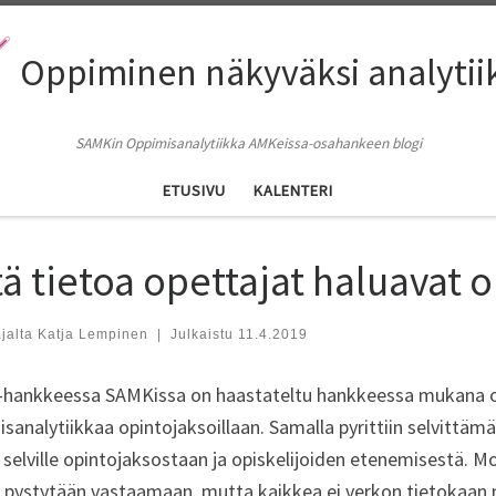
Oppiminen näkyväksi analytii
SAMKin Oppimisanalytiikka AMKeissa-osahankeen blogi
ETUSIVU
KALENTERI
tä tietoa opettajat haluavat 
ajalta
Katja Lempinen
|
Julkaistu
11.4.2019
hankkeessa SAMKissa on haastateltu hankkeessa mukana olev
sanalytiikkaa opintojaksoillaan. Samalla pyrittiin selvittäm
 selville opintojaksostaan ja opiskelijoiden etenemisestä.
ä pystytään vastaamaan, mutta kaikkea ei verkon tietokaan 