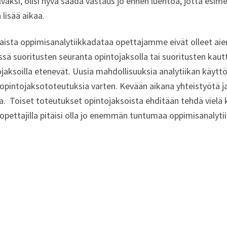
väksi, olisi hyvä saada vastaus jo ennen luentoa, jotta esimer
 lisää aikaa.
aista oppimisanalytiikkadataa opettajamme eivät olleet aie
sä suoritusten seuranta opintojaksolla tai suoritusten kautt
jaksoilla etenevät. Uusia mahdollisuuksia analytiikan käytt
iopintojaksototeutuksia varten. Kevään aikana yhteistyötä 
a. Toiset toteutukset opintojaksoista ehditään tehdä vielä ke
iopettajilla pitäisi olla jo enemmän tuntumaa oppimisanalytii