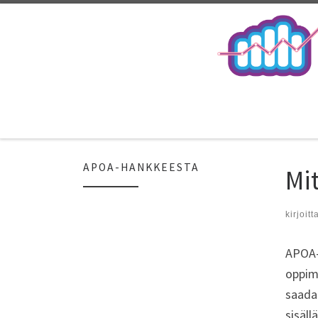
APOA-HANKKEESTA
Mi
kirjoitt
APOA-
oppimi
saada
sisäll