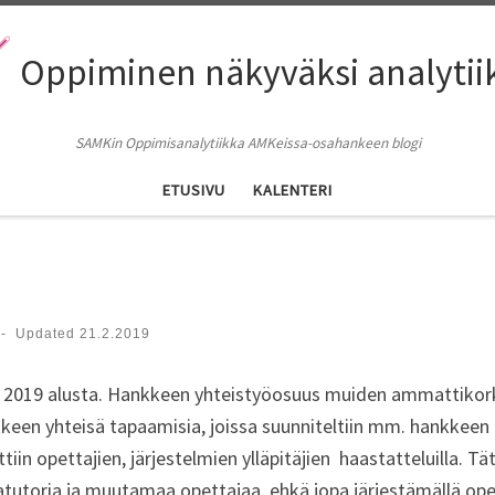
Oppiminen näkyväksi analytii
SAMKin Oppimisanalytiikka AMKeissa-osahankeen blogi
ETUSIVU
KALENTERI
-
Updated
21.2.2019
 2019 alusta. Hankkeen yhteistyöosuus muiden ammattikorke
keen yhteisä tapaamisia, joissa suunniteltiin mm. hankkeen
ttiin opettajien, järjestelmien ylläpitäjien haastatteluilla. 
toria ja muutamaa opettajaa, ehkä jopa järjestämällä opetta