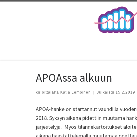
APOAssa alkuun
kirjoittajalta
Katja Lempinen
|
Julkaistu
15.2.2019
APOA-hanke on startannut vauhdilla vuoden
2018. Syksyn aikana pidettiin muutama hank
järjestelyjä. Myös tilannekartoitukset aloite
aikana haastattelemalla muutamaa opettajatu