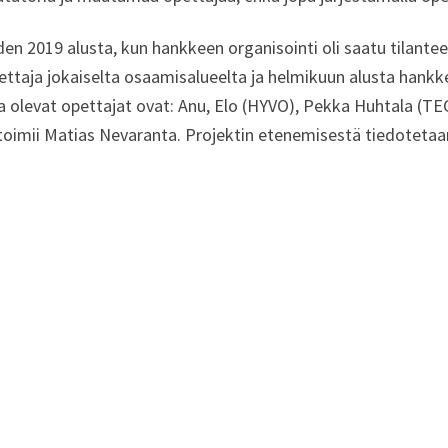
en 2019 alusta, kun hankkeen organisointi oli saatu tilante
ettaja jokaiselta osaamisalueelta ja helmikuun alusta hankk
evat opettajat ovat: Anu, Elo (HYVO), Pekka Huhtala (TECH
oimii Matias Nevaranta. Projektin etenemisestä tiedotetaan 