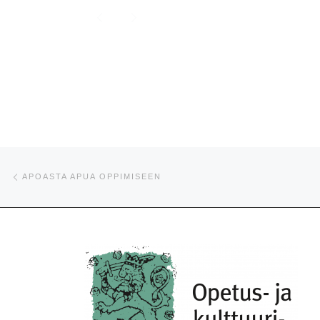
Artikkelien navigointi
Edellinen
APOASTA APUA OPPIMISEEN