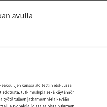
kan avulla
akoulujen kanssa aloitettiin elokuussa
 tiedotusta, tutkimuslupia sekä käytännön
Tätä työtä tullaan jatkamaan vielä kevään
jille työpajoja, joissa asioista puhutaan.