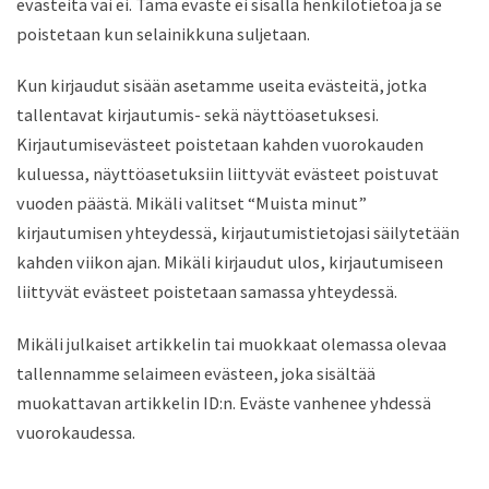
evästeitä vai ei. Tämä eväste ei sisällä henkilötietoa ja se
poistetaan kun selainikkuna suljetaan.
Kun kirjaudut sisään asetamme useita evästeitä, jotka
tallentavat kirjautumis- sekä näyttöasetuksesi.
Kirjautumisevästeet poistetaan kahden vuorokauden
kuluessa, näyttöasetuksiin liittyvät evästeet poistuvat
vuoden päästä. Mikäli valitset “Muista minut”
kirjautumisen yhteydessä, kirjautumistietojasi säilytetään
kahden viikon ajan. Mikäli kirjaudut ulos, kirjautumiseen
liittyvät evästeet poistetaan samassa yhteydessä.
Mikäli julkaiset artikkelin tai muokkaat olemassa olevaa
tallennamme selaimeen evästeen, joka sisältää
muokattavan artikkelin ID:n. Eväste vanhenee yhdessä
vuorokaudessa.