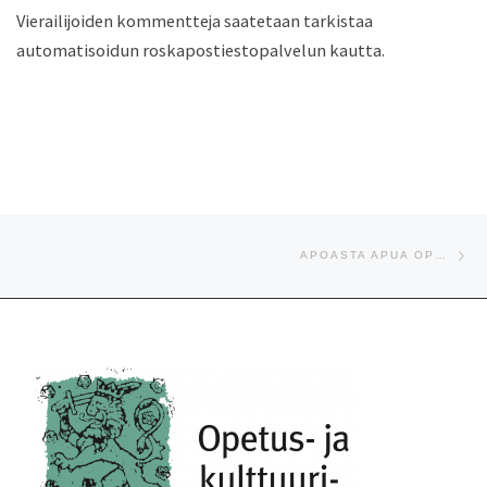
Vierailijoiden kommentteja saatetaan tarkistaa
automatisoidun roskapostiestopalvelun kautta.
Artikkelien navigointi
Se
APOASTA APUA OPPIMISEN TUKEMISEEN