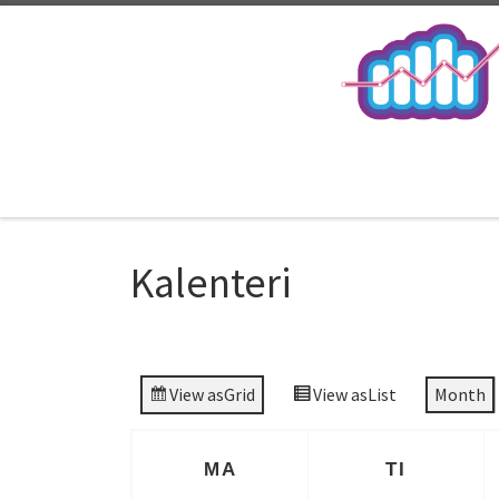
Kalenteri
View as
Grid
View as
List
Month
MA
TI
MAANANTAI
TIISTAI