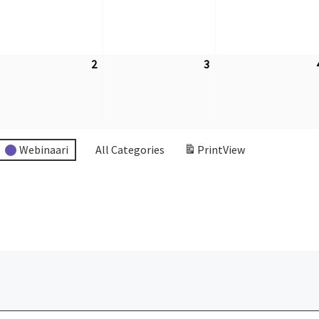
2
3
.2026
2.9.2026
3.9.2026
Webinaari
All Categories
Print
View