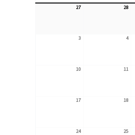
27
28
27.7.2026
28.
3
4
3.8.2026
4.8
10
11
10.8.2026
11.
17
18
17.8.2026
18.
24
25
24.8.2026
25.