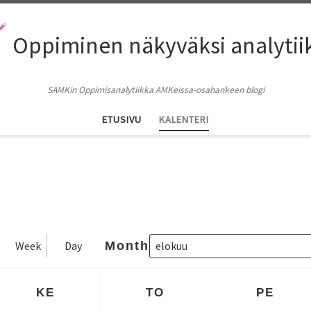
Oppiminen näkyväksi analytii
SAMKin Oppimisanalytiikka AMKeissa-osahankeen blogi
ETUSIVU
KALENTERI
Week
Day
Month
KE
TO
PE
KESKIVIIKKO
TORSTAI
PERJ