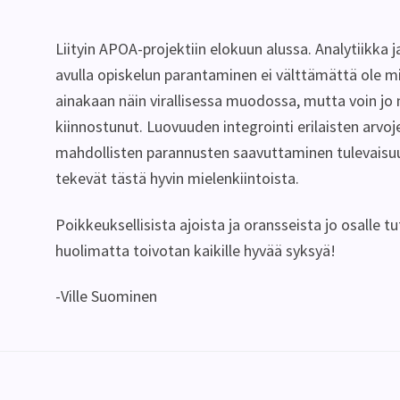
Liityin APOA-projektiin elokuun alussa. Analytiikka j
avulla opiskelun parantaminen ei välttämättä ole mi
ainakaan näin virallisessa muodossa, mutta voin jo 
kiinnostunut. Luovuuden integrointi erilaisten arvoje
mahdollisten parannusten saavuttaminen tulevaisu
tekevät tästä hyvin mielenkiintoista.
Poikkeuksellisista ajoista ja oransseista jo osalle tu
huolimatta toivotan kaikille hyvää syksyä!
-Ville Suominen