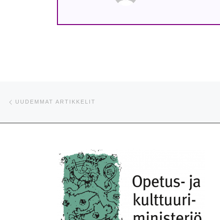
Artikkelien navigointi
Uudemmat artikkelit
UUDEMMAT ARTIKKELIT